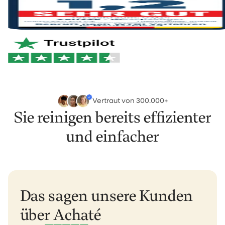
Du kannst deine Bestellung innerhalb von 30 Tagen
Und wenn innerhalb von 2 Jahren etwas kaputt geht?
nach Erhalt einfach über
unser Rückgabeportal
Wir kümmern uns sofort darum. Ohne Aufwand. So,
zurücksenden.
wie es sein sollte.
Niederlande & Belgien: 1–2 Werktage
Mehr erfahren?
Unsere Rückgaberichtlinie ansehen
.
Deutschland & Österreich: 1–2 Werktage
Rest Europas: 2–3 Werktage
Rest der Welt: 5–6 Werktage
Vertraut von 300.000+
Sie reinigen bereits effizienter
und einfacher
Das sagen unsere Kunden
über Achaté