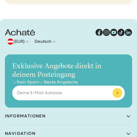
(EUR)
Deutsch
Exklusive Angebote direkt in
deinem Posteingang
Kein Spam
Beste Angebote
E-
Mail-
Adresse
INFORMATIONEN
Achaté B.V.
NAVIGATION
Nieuwe Prinsenkade 3