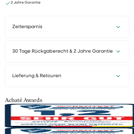
2 Jahre Garantie
Zeitersparnis
Spare jede Woche 2 bis 4 Stunden mit unseren
30 Tage Rückgaberecht & 2 Jahre Garantie
Reinigungslösungen. Reinigen kostet weniger Zeit und
fühlt sich deutlich leichter an. So bleibt mehr Raum für
die Dinge, die du wirklich genießt.
Wir verstehen es: Du möchtest erst zu Hause erleben,
Lieferung & Retouren
wie etwas funktioniert. Deshalb kannst du unsere
Reinigungsprodukte 30 Tage lang in deinem eigenen
Alltag testen. Nutze sie so, wie du es gewohnt bist, und
Deine Bestellung wird mit PostNL, DHL oder UPS
Achaté Awards
überzeuge dich selbst.
versendet. Nach der Bearbeitung erhältst du eine
Track-&-Trace-E-Mail, damit du dein Paket verfolgen
Nicht zufrieden? Kein Problem. Du kannst sie einfach
kannst.
zurücksenden und erhältst dein Geld zurück.