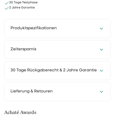
30 Tage Testphase
2 Jahre Garantie
Produktspezifikationen
Inhalt: 500 ml
Zeitersparnis
Duft: Holzduft
Spare jede Woche 2 bis 4 Stunden mit unseren
30 Tage Rückgaberecht & 2 Jahre Garantie
Reinigungslösungen. Reinigen kostet weniger Zeit und
fühlt sich deutlich leichter an. So bleibt mehr Raum für
die Dinge, die du wirklich genießt.
Wir verstehen es: Du möchtest erst zu Hause erleben,
Lieferung & Retouren
wie etwas funktioniert. Deshalb kannst du unsere
Reinigungsprodukte 30 Tage lang in deinem eigenen
Alltag testen. Nutze sie so, wie du es gewohnt bist, und
Deine Bestellung wird mit PostNL, DHL oder UPS
Achaté Awards
überzeuge dich selbst.