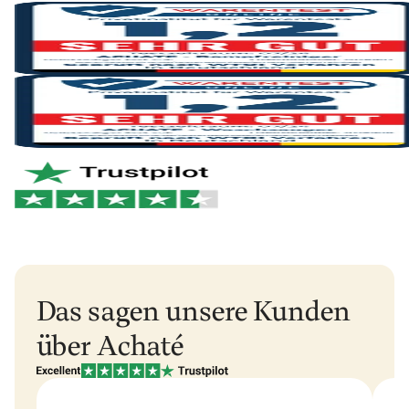
versendet. Nach der Bearbeitung erhältst du eine
Track-&-Trace-E-Mail, damit du dein Paket verfolgen
Nicht zufrieden? Kein Problem. Du kannst sie einfach
kannst.
zurücksenden und erhältst dein Geld zurück.
Du kannst deine Bestellung innerhalb von 30 Tagen
Und wenn innerhalb von 2 Jahren etwas kaputt geht?
nach Erhalt einfach über
unser Rückgabeportal
Wir kümmern uns sofort darum. Ohne Aufwand. So,
zurücksenden.
wie es sein sollte.
Niederlande & Belgien: 1–2 Werktage
Mehr erfahren?
Unsere Rückgaberichtlinie ansehen
.
Deutschland & Österreich: 1–2 Werktage
Rest Europas: 2–3 Werktage
Rest der Welt: 5–6 Werktage
Das sagen unsere Kunden
über Achaté