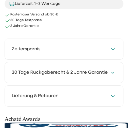
Lieferzeit: 1–3 Werktage
Kostenloser Versand ab 30 €
30 Tage Testphase
2 Jahre Garantie
Zeitersparnis
Spare jede Woche 2 bis 4 Stunden mit unseren
30 Tage Rückgaberecht & 2 Jahre Garantie
Reinigungslösungen. Reinigen kostet weniger Zeit und
fühlt sich deutlich leichter an. So bleibt mehr Raum für
die Dinge, die du wirklich genießt.
Wir verstehen es: Du möchtest erst zu Hause erleben,
Lieferung & Retouren
wie etwas funktioniert. Deshalb kannst du unsere
Reinigungsprodukte 30 Tage lang in deinem eigenen
Alltag testen. Nutze sie so, wie du es gewohnt bist, und
Deine Bestellung wird mit PostNL, DHL oder UPS
Achaté Awards
überzeuge dich selbst.
versendet. Nach der Bearbeitung erhältst du eine