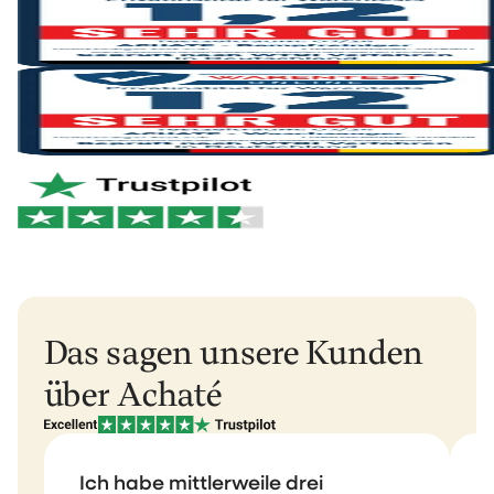
Track-&-Trace-E-Mail, damit du dein Paket verfolgen
Nicht zufrieden? Kein Problem. Du kannst sie einfach
kannst.
zurücksenden und erhältst dein Geld zurück.
Du kannst deine Bestellung innerhalb von 30 Tagen
Und wenn innerhalb von 2 Jahren etwas kaputt geht?
nach Erhalt einfach über
unser Rückgabeportal
Wir kümmern uns sofort darum. Ohne Aufwand. So,
zurücksenden.
wie es sein sollte.
Niederlande & Belgien: 1–2 Werktage
Mehr erfahren?
Unsere Rückgaberichtlinie ansehen
.
Deutschland & Österreich: 1–2 Werktage
Rest Europas: 2–3 Werktage
Rest der Welt: 5–6 Werktage
Das sagen unsere Kunden
über Achaté
Ich habe mittlerweile drei