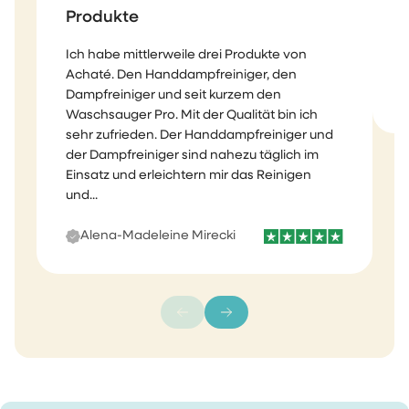
Produkte
Ich habe mittlerweile drei Produkte von
T
Achaté. Den Handdampfreiniger, den
Dampfreiniger und seit kurzem den
Waschsauger Pro. Mit der Qualität bin ich
sehr zufrieden. Der Handdampfreiniger und
der Dampfreiniger sind nahezu täglich im
Einsatz und erleichtern mir das Reinigen
und...
Alena-Madeleine Mirecki