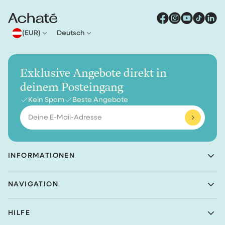
(EUR)
Deutsch
Exklusive Angebote direkt in
deinem Posteingang
Kein Spam
Beste Angebote
E-
Mail-
Adresse
INFORMATIONEN
Achaté B.V.
NAVIGATION
Nieuwe Prinsenkade 3
4811VC Breda
Shop
Niederlande
HILFE
Reinigungssets
(Keine Retourenadresse)