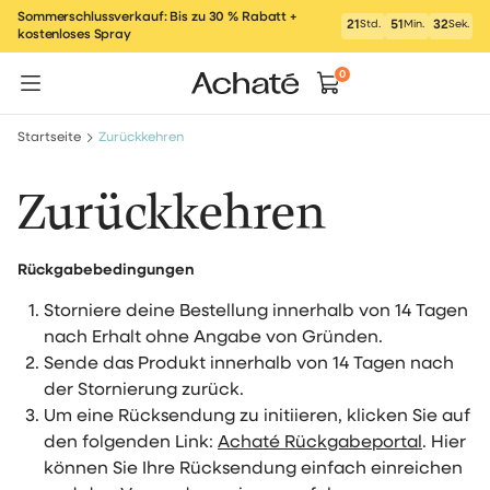
Zum
Sommerschlussverkauf: Bis zu 30 % Rabatt +
21
Std.
51
Min.
32
Sek.
kostenloses Spray
Inhalt
springen
0
Startseite
Zurückkehren
Zurückkehren
Rückgabebedingungen
Storniere deine Bestellung innerhalb von 14 Tagen
nach Erhalt ohne Angabe von Gründen.
Sende das Produkt innerhalb von 14 Tagen nach
der Stornierung zurück.
Um eine Rücksendung zu initiieren, klicken Sie auf
den folgenden Link:
Achaté Rückgabeportal
. Hier
können Sie Ihre Rücksendung einfach einreichen