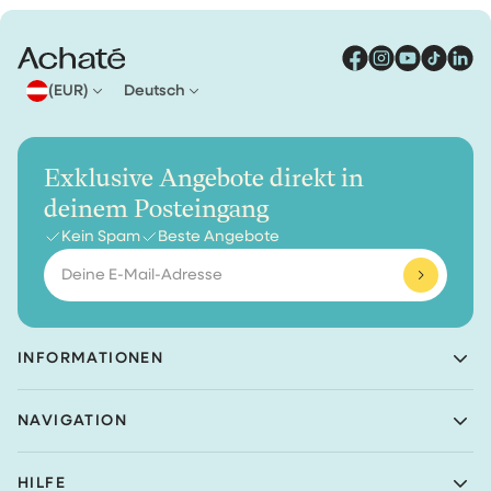
(EUR)
Deutsch
Exklusive Angebote direkt in
deinem Posteingang
Kein Spam
Beste Angebote
E-
Mail-
Adresse
INFORMATIONEN
Achaté B.V.
NAVIGATION
Nieuwe Prinsenkade 3
4811VC Breda
Shop
Niederlande
HILFE
Reinigungssets