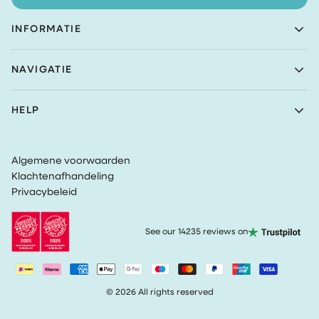
INFORMATIE
Achaté B.V.
NAVIGATIE
Nieuwe Prinsenkade 3
4811VC Breda
Shop
The Netherlands
HELP
Bundels
(Geen retouradres)
Over Achaté
Klantenservice
Blog
KvK nummer: 83099549
Retourbeleid
Wordt Ambassadeur
VAT: NL862726335B01
Algemene voorwaarden
Privacy
Klachtenafhandeling
Algemene Voorwaarden
Privacybeleid
Volg mijn bestelling
See our 14235 reviews on
© 2026 All rights reserved