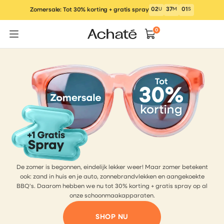
Ga
02
U
37
M
00
S
Zomersale: Tot 30% korting + gratis spray
naar
inhoud
0
De zomer is begonnen, eindelijk lekker weer! Maar zomer betekent
ook: zand in huis en je auto, zonnebrandvlekken en aangekoekte
BBQ's. Daarom hebben we nu tot 30% korting + gratis spray op al
onze schoonmaakapparaten.
SHOP NU