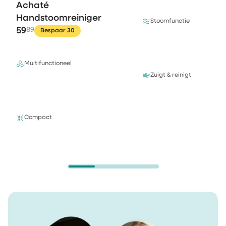
Achaté
Handstoomreiniger
Stoomfunctie
59
89
Bespaar 30
Multifunctioneel
Zuigt & reinigt
Compact