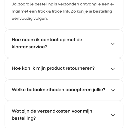
Ja, zodra je bestelling is verzonden ontvang je een e-
mail met een track & trace link. Zo kun je je bestelling
eenvoudig volgen.
Hoe neem ik contact op met de
klantenservice?
Onze klantenservice staat voor je klaar. Mail naar
Hoe kan ik mijn product retourneren?
support@achate.com
en we reageren zo snel
mogelijk.
Ga naar het
Welke betaalmethoden accepteren jullie?
retourportaal
van Achaté. Daar meld je
eenvoudig je retour aan en volg je de stappen.
Je kunt betalen met iDEAL, creditcard en PayPal.
Wat zijn de verzendkosten voor mijn
bestelling?