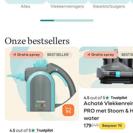
Alles
Vlekkenreinigers
Steelstofzuigers
Onze bestsellers
+1 Gratis spray
BESTSELLER
+1 Gratis spray
BESTS
4.5
out of 5
Achaté Vlekkenrei
PRO met Stoom & 
water
179
249
Bespaar 70
4.5
out of 5