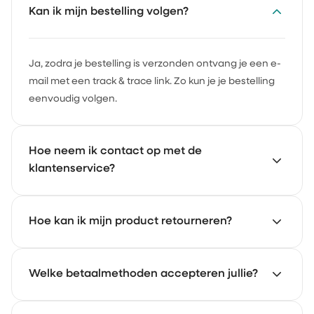
Kan ik mijn bestelling volgen?
Ja, zodra je bestelling is verzonden ontvang je een e-
mail met een track & trace link. Zo kun je je bestelling
eenvoudig volgen.
Hoe neem ik contact op met de
klantenservice?
Onze klantenservice staat voor je klaar. Mail naar
Hoe kan ik mijn product retourneren?
support@achate.com
en we reageren zo snel
mogelijk.
Ga naar het retourportaal van Achaté. Daar meld je
Welke betaalmethoden accepteren jullie?
eenvoudig je retour aan en volg je de stappen.