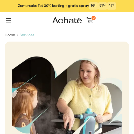
Ga
16
U
51
M
46
S
Zomersale: Tot 30% korting + gratis spray
naar
inhoud
0
Home
Services