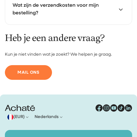
Je kunt betalen met iDEAL, creditcard en PayPal.
Wat zijn de verzendkosten voor mijn
bestelling?
Heb je een andere vraag?
Voor bestellingen onder €30 betaal je €4,95
verzendkosten. Vanaf €30 verzenden we je bestelling
gratis.
Kun je niet vinden wat je zoekt? We helpen je graag.
MAIL ONS
(EUR)
Nederlands