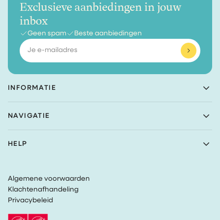
Exclusieve aanbiedingen in jouw
inbox
Geen spam
Beste aanbiedingen
E-
mailadres
INFORMATIE
Achaté B.V.
NAVIGATIE
Nieuwe Prinsenkade 3
4811VC Breda
Shop
The Netherlands
HELP
Bundels
(Geen retouradres)
Over Achaté
Klantenservice
Blog
KvK nummer: 83099549
Retourbeleid
Wordt Ambassadeur
VAT: NL862726335B01
Algemene voorwaarden
Privacy
Klachtenafhandeling
Algemene Voorwaarden
Privacybeleid
Volg mijn bestelling