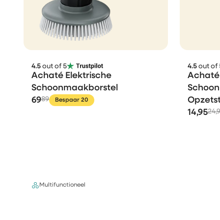
4.5
out of 5
4.5
out of 
Achaté Elektrische
Achaté 
Schoonmaakborstel
Schoon
69
89
Opzets
Bespaar 20
14,95
24,
Multifunctioneel