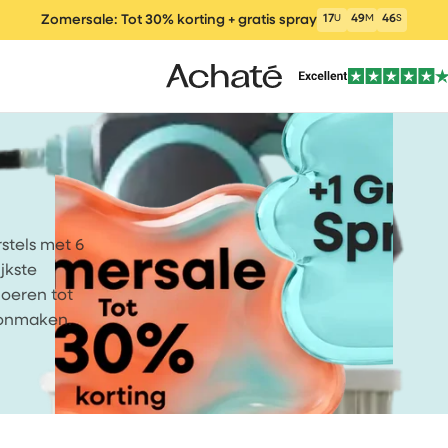
Zomersale: Tot 30% korting + gratis spray
17
U
49
M
46
S
stels met 6
ers
Steelstofzuigers
Dweilstofzuiger
Elektrische d
jkste
loeren tot
oonmaken.
iger
Raamwisser
Reinigingsmiddele
Onderdele
n