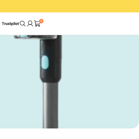
0
Een schoner huis.
In minder tijd. Met
minder moeite.
weil
Shop bundels
n