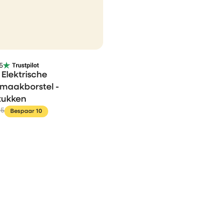
5
Elektrische
maakborstel -
tukken
95
Bespaar 10