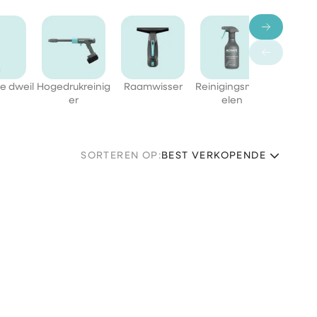
he dweil
Hogedrukreinig
Raamwisser
Reinigingsmidd
Bund
er
elen
SORTEREN OP:
BEST VERKOPENDE