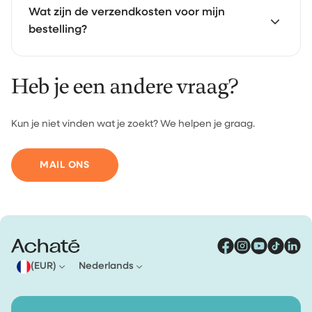
Je kunt betalen met iDEAL, creditcard en PayPal.
Wat zijn de verzendkosten voor mijn
bestelling?
Heb je een andere vraag?
Voor bestellingen onder €30 betaal je €4,95
verzendkosten. Vanaf €30 verzenden we je bestelling
gratis.
Kun je niet vinden wat je zoekt? We helpen je graag.
MAIL ONS
(EUR)
Nederlands