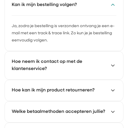
Kan ik mijn bestelling volgen?
Ja, zodra je bestelling is verzonden ontvang je een e-
mail met een track & trace link. Zo kun je je bestelling
eenvoudig volgen.
Hoe neem ik contact op met de
klantenservice?
Onze klantenservice staat voor je klaar. Mail naar
Hoe kan ik mijn product retourneren?
support@achate.com
en we reageren zo snel
mogelijk.
Ga naar het retourportaal van Achaté. Daar meld je
Welke betaalmethoden accepteren jullie?
eenvoudig je retour aan en volg je de stappen.