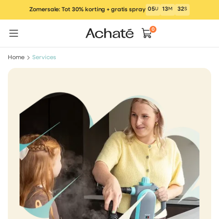
Ga
05
U
13
M
32
S
Zomersale: Tot 30% korting + gratis spray
naar
inhoud
0
Home
Services