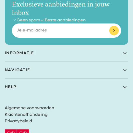
Exclusieve aanbiedingen in jouw
inbox
Geen spam
Beste aanbiedingen
E-
mailadres
INFORMATIE
Achaté B.V.
NAVIGATIE
Nieuwe Prinsenkade 3
4811VC Breda
Shop
The Netherlands
HELP
Bundels
(Geen retouradres)
Over Achaté
Klantenservice
Blog
KvK nummer: 83099549
Retourbeleid
Wordt Ambassadeur
VAT: NL862726335B01
Algemene voorwaarden
Privacy
Klachtenafhandeling
Algemene Voorwaarden
Privacybeleid
Volg mijn bestelling