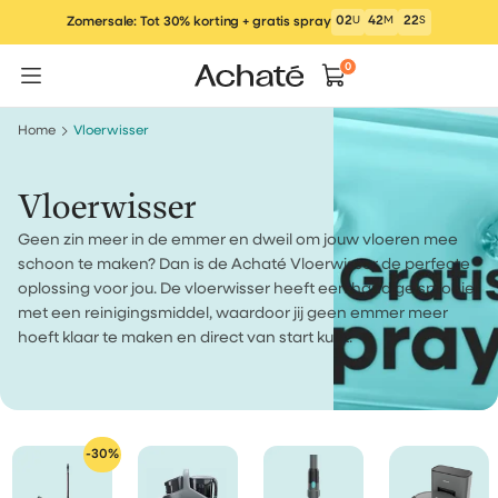
Ga
02
U
42
M
22
S
Zomersale: Tot 30% korting + gratis spray
naar
inhoud
0
Home
Vloerwisser
Vloerwisser
Geen zin meer in de emmer en dweil om jouw vloeren mee
schoon te maken? Dan is de Achaté
Vloerwisser de perfecte
oplossing voor jou. De vloerwisser heeft een handige sproeier
met een reinigingsmiddel, waardoor jij geen emmer meer
hoeft klaar te maken en direct van start kunt.
-30%