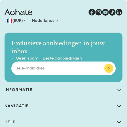
(EUR)
Nederlands
Exclusieve aanbiedingen in jouw
inbox
Geen spam
Beste aanbiedingen
E-
mailadres
INFORMATIE
Achaté B.V.
NAVIGATIE
Nieuwe Prinsenkade 3
4811VC Breda
Shop
The Netherlands
HELP
Bundels
(Geen retouradres)