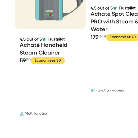
4.5
out of 5
Achaté Spot Cle
PRO with Steam &
Water
179
249
Économisez 70
4.5
out of 5
Achaté Handheld
Steam Cleaner
59
89
Économisez 30
Fonction vapeur
Multifonction