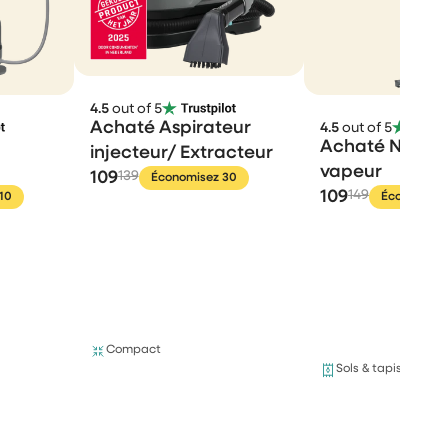
4.5
out of 5
Achaté Aspirateur
4.5
out of 5
Achaté Nettoy
injecteur/ Extracteur
vapeur
109
139
Économisez 30
109
149
10
Économisez
Compact
Sols & tapis