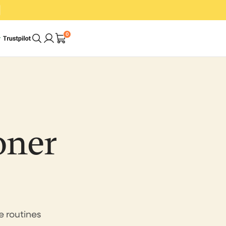
0
Une maison plus
propre. En moins
oner
de temps. Avec
que
moins d’effort.
Acheter les packs
 routines
es