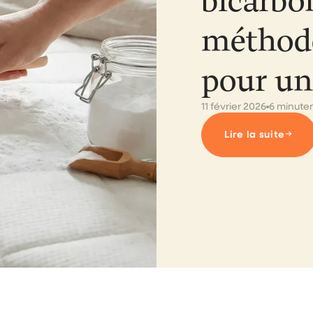
bicarbon
méthod
pour un 
11 février 2026
6 minuten
→
Lire la suite