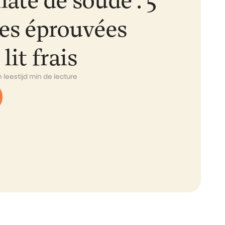
ate de soude : 5
es éprouvées
lit frais
 leestijd min de lecture