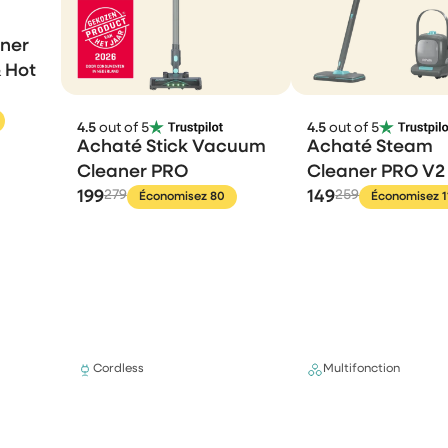
aner
 Hot
4.5
out of 5
4.5
out of 5
Achaté Stick Vacuum
Achaté Steam
Cleaner PRO
Cleaner PRO V2
199
279
149
259
Économisez 80
Économisez 1
Cordless
Multifonction