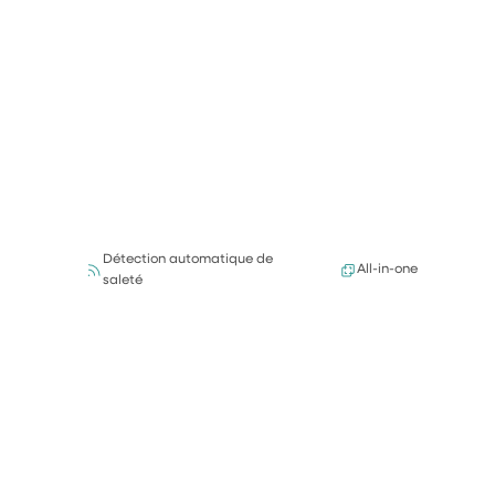
Détection automatique de
All-in-one
saleté