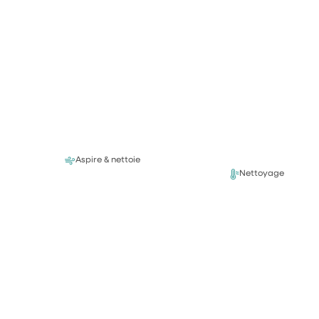
Aspire & nettoie
Nettoyage en prof