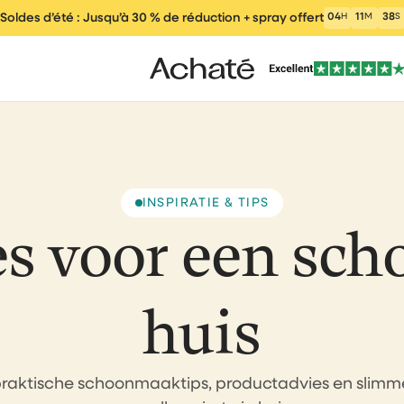
Soldes d’été : Jusqu’à 30 % de réduction + spray offert
04
H
11
M
37
S
INSPIRATIE & TIPS
es voor een sch
peur
Aspirateurs
Aspirateurs eau et
Mop électri
poussière
huis
raktische schoonmaaktips, productadvies en slimme
aute
Lave-vitres
Propre et Frais
Accessoir