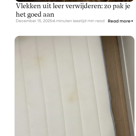
Vlekken uit leer verwijderen: zo pak je
het goed aan
December 15, 2025
6 minuten leestijd min read
Read more
→