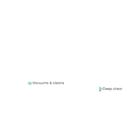
Vacuums & cleans
Deep steam cleani