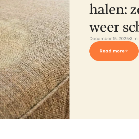
halen: z
weer sc
December 15, 2025
3 mi
→
Read more