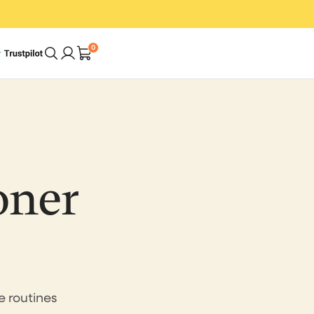
0
A Cleaner Home.
In Less Time. With
oner
Less Effort.
op
Shop Bundles
 routines