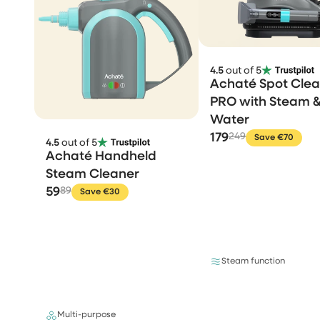
4.5
out of 5
Achaté Spot Cle
PRO with Steam &
Water
179
249
Save €70
4.5
out of 5
Achaté Handheld
Steam Cleaner
59
89
Save €30
Steam function
Multi-purpose