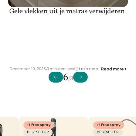
Gele vlekken uit je matras verwijderen
December 10, 2025
3 minuten leestijd min read
Read more
→
6
/8
+1 Free spray
+1 Free spray
BESTSELLER
BESTSELLER