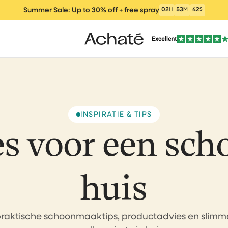
Summer Sale: Up to 30% off + free spray
02
H
53
M
41
S
INSPIRATIE & TIPS
es voor een sch
ers
Vacuum cleaners
Wet and Dry Vacu
Electric m
um Cleaner
huis
raktische schoonmaaktips, productadvies en slimme
clea
Window Vacuum
Cleaning Products
Parts