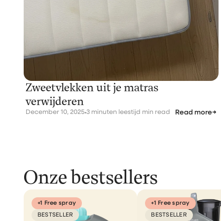
Zweetvlekken uit je matras
verwijderen
December 10, 2025
3 minuten leestijd min read
Read more
→
Onze bestsellers
+1 Free spray
+1 Free spray
BESTSELLER
BESTSELLER