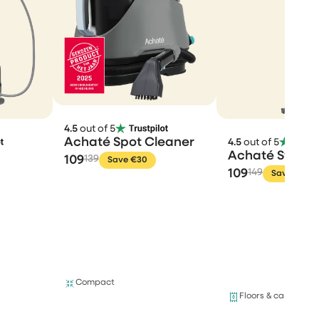
4.5
out of 5
Achaté Spot Cleaner
4.5
out of 5
Achaté Steam
109
139
Save €30
109
149
Save €40
Compact
Floors & carpets