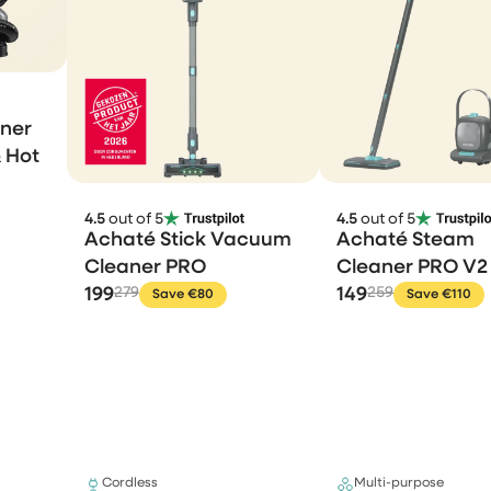
aner
 Hot
4.5
out of 5
4.5
out of 5
Achaté Stick Vacuum
Achaté Steam
Cleaner PRO
Cleaner PRO V2
199
279
149
259
Save €80
Save €110
Cordless
Multi-purpose